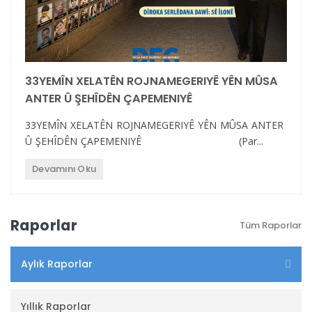
33YEMÎN XELATÊN ROJNAMEGERIYÊ YÊN MÛSA
ANTER Û ŞEHÎDÊN ÇAPEMENIYÊ
33YEMÎN XELATÊN ROJNAMEGERIYÊ YÊN MÛSA ANTER
Û ŞEHÎDÊN ÇAPEMENIYÊ (Par...
Devamını Oku
Raporlar
Tüm Raporlar
Aylık Raporlar
Yıllık Raporlar