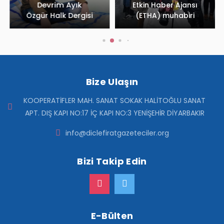
Devrim Ayık
Etkin Haber Ajansı
Özgür Halk Dergisi
(ETHA) muhabiri
Bize Ulaşın
KOOPERATİFLER MAH. SANAT SOKAK HALİTOĞLU SANAT
APT. DIŞ KAPI NO:17 İÇ KAPI NO:3 YENİŞEHİR DİYARBAKIR
info@diclefiratgazeteciler.org
Bizi Takip Edin
E-Bülten