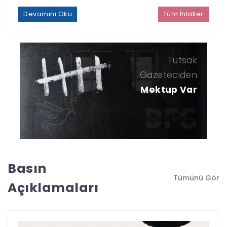
Devamını Oku
Tüm İhlaller
Tutsak
Gazeteciden
Mektup Var
Basın
Tümünü Gör
Açıklamaları