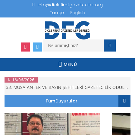
info@diclefiratgazeteciler.org
Türkçe
English
16/06/2026
33. MUSA ANTER VE BASIN ŞEHİTLERİ GAZETECİLİK ÖDÜLLERİ
16/06/2026
MENÜ
33. MUSA ANTER VE BASIN ŞEHİTLERİ GAZETECİLİK ÖDÜLLERİ
16/06/2026
33. MUSA ANTER VE BASIN ŞEHİTLERİ GAZETECİLİK ÖDÜLLERİ
TümDuyurular